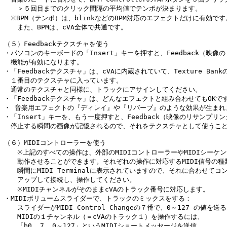
　　＞５回目までのクリック間隔の平均値でテンポが決まります。　　

　※BPM（テンポ）は、blinkなどのBPM対応のエフェクトだけに有効です。
　　また、BPMは、cVA全体で共通です。

（５）Feedbackテクスチャを使う

・パソコンのキーボードの「Insert」キーを押すと、Feedback（映像の
　機能が有効になります。

・「Feedbackテクスチャ」は、cVAに内蔵されていて、Texture Bankの
　１番目のテクスチャに入っています。

　通常のテクスチャと同様に、トラックにアサインしてください。

・「Feedbackテクスチャ」は、どんなエフェクトと組み合わせてもOKです
・ 音楽用エフェクトの『ディレイ』や『リバーブ』のような効果が生まれま
・「Insert」キーを、もう一度押すと、Feedback（映像のリサンプリ
　停止する瞬間の画像が記憶されるので、それをテクスチャとして使うこと
（６）MIDIコントローラーを使う

　　※上記のすべての操作は、外部のMIDIコントローラーやMIDIシーケン
　　動作させることができます。それぞれの操作に対応するMIDI信号の種
　　瞬間にMIDI Terminalに表示されていますので、それに合わせてコ
　　アップして接続し、操作してください。

　　※MIDIチャンネルがそのままcVAのトラック番号に対応します。

・MIDIボリュームスライダーで、トラックのミックスをする：

　　スライダーがMIDI Control Changeの７番で、0～127 の値を送
　　MIDIの１チャンネル（＝cVAのトラック１）を操作するには、

　　「b0  7  0～127」というMIDIショートメッセージを送信。
