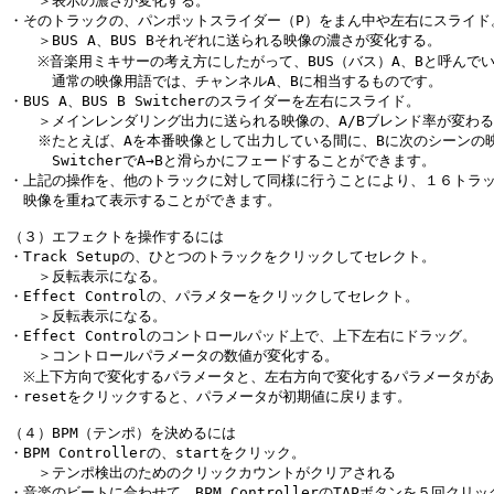
　　＞表示の濃さが変化する。

・そのトラックの、パンポットスライダー（P）をまん中や左右にスライド。
　　＞BUS A、BUS Bそれぞれに送られる映像の濃さが変化する。

　　※音楽用ミキサーの考え方にしたがって、BUS（バス）A、Bと呼んでい
　　　通常の映像用語では、チャンネルA、Bに相当するものです。

・BUS A、BUS B Switcherのスライダーを左右にスライド。

　　＞メインレンダリング出力に送られる映像の、A/Bブレンド率が変わる
　　※たとえば、Aを本番映像として出力している間に、Bに次のシーンの映
　　　SwitcherでA→Bと滑らかにフェードすることができます。

・上記の操作を、他のトラックに対して同様に行うことにより、１６トラッ
　映像を重ねて表示することができます。

（３）エフェクトを操作するには

・Track Setupの、ひとつのトラックをクリックしてセレクト。

　　＞反転表示になる。

・Effect Controlの、パラメターをクリックしてセレクト。

　　＞反転表示になる。

・Effect Controlのコントロールパッド上で、上下左右にドラッグ。

　　＞コントロールパラメータの数値が変化する。　　

　※上下方向で変化するパラメータと、左右方向で変化するパラメータがあ
・resetをクリックすると、パラメータが初期値に戻ります。

（４）BPM（テンポ）を決めるには

・BPM Controllerの、startをクリック。

　　＞テンポ検出のためのクリックカウントがクリアされる

・音楽のビートに合わせて、BPM ControllerのTAPボタンを５回クリック