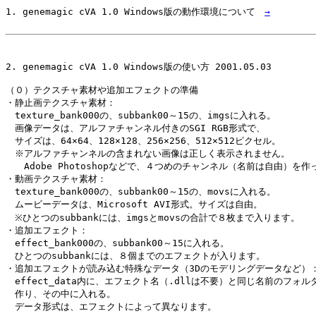
1. genemagic cVA 1.0 Windows版の動作環境について　
→
2. genemagic cVA 1.0 Windows版の使い方 2001.05.03

（０）テクスチャ素材や追加エフェクトの準備

・静止画テクスチャ素材：

　texture_bank000の、subbank00～15の、imgsに入れる。

　画像データは、アルファチャンネル付きのSGI RGB形式で、

　サイズは、64×64、128×128、256×256、512×512ピクセル。

　※アルファチャンネルの含まれない画像は正しく表示されません。

　　Adobe Photoshopなどで、４つめのチャンネル（名前は自由）を作
・動画テクスチャ素材：

　texture_bank000の、subbank00～15の、movsに入れる。

　ムービーデータは、Microsoft AVI形式。サイズは自由。

　※ひとつのsubbankには、imgsとmovsの合計で８枚まで入ります。

・追加エフェクト：

　effect_bank000の、subbank00～15に入れる。

　ひとつのsubbankには、８個までのエフェクトが入ります。

・追加エフェクトが読み込む特殊なデータ（3Dのモデリングデータなど）：
　effect_data内に、エフェクト名（.dllは不要）と同じ名前のフォルダ
　作り、その中に入れる。

　データ形式は、エフェクトによって異なります。
