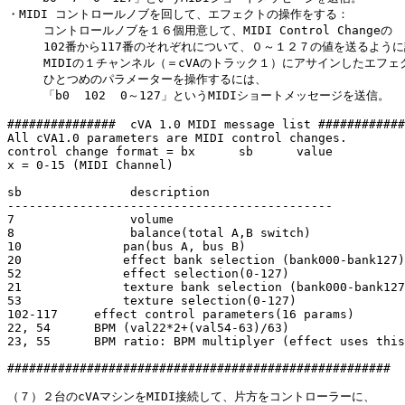
・MIDI コントロールノブを回して、エフェクトの操作をする：

     コントロールノブを１６個用意して、MIDI Control Changeの

     102番から117番のそれぞれについて、０～１２７の値を送るように
     MIDIの１チャンネル（＝cVAのトラック１）にアサインしたエフェ
     ひとつめのパラメーターを操作するには、

     「b0  102  0～127」というMIDIショートメッセージを送信。

###############  cVA 1.0 MIDI message list ############
All cVA1.0 parameters are MIDI control changes.

control change format = bx	sb	value

x = 0-15 (MIDI Channel)

sb               description

---------------------------------------------

7                volume

8                balance(total A,B switch)

10              pan(bus A, bus B)

20              effect bank selection (bank000-bank127)

52              effect selection(0-127)

21              texture bank selection (bank000-bank127
53              texture selection(0-127)

102-117     effect control parameters(16 params)

22, 54      BPM (val22*2+(val54-63)/63)

23, 55      BPM ratio: BPM multiplyer (effect uses this
#####################################################

（７）２台のcVAマシンをMIDI接続して、片方をコントローラーに、
